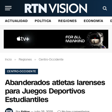
ACTUALIDAD
POLÍTICA
REGIONES
ECONOMÍA
Incio
»
Regiones
»
Centro-Occidente
CENTRO-OCCIDENTE
Abanderados atletas larenses
para Juegos Deportivos
Estudiantiles
Por
Editor
julio 25, 2025
No hay comentarios