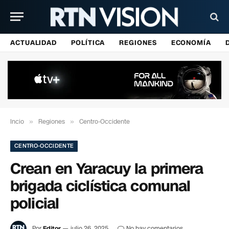
ACTUALIDAD
POLÍTICA
REGIONES
ECONOMÍA
Incio
»
Regiones
»
Centro-Occidente
CENTRO-OCCIDENTE
Crean en Yaracuy la primera
brigada ciclística comunal
policial
Por
Editor
julio 26, 2025
No hay comentarios