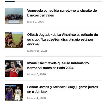
Venezuela consolida su retorno al circuito de
bancos centrales
mayo 9, 2026
Oficial: Jugador de La Vinotinto es retirado de
su club: “La cuestión disciplinaria está por
encima”
febrero 16, 2026
Imane Khelif revela que usó tratamiento
hormonal antes de París 2024
febrero 5, 2026
LeBron James y Stephen Curry jugarán juntos
en el All-Star
febrero 4, 2026