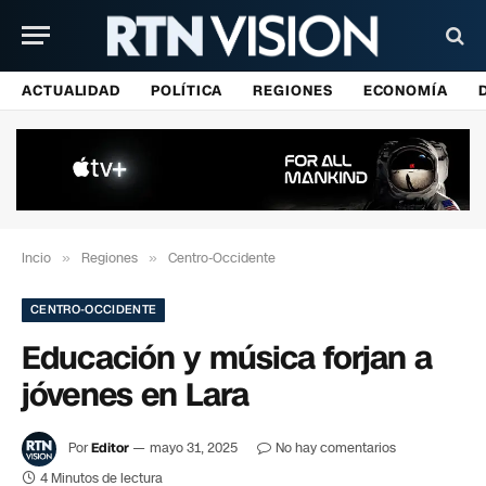
ACTUALIDAD
POLÍTICA
REGIONES
ECONOMÍA
Incio
»
Regiones
»
Centro-Occidente
CENTRO-OCCIDENTE
Educación y música forjan a
jóvenes en Lara
Por
Editor
mayo 31, 2025
No hay comentarios
4 Minutos de lectura