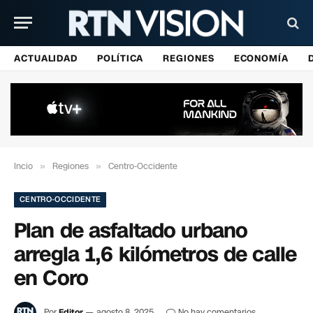
ACTUALIDAD
POLÍTICA
REGIONES
ECONOMÍA
Incio
»
Regiones
»
Centro-Occidente
CENTRO-OCCIDENTE
Plan de asfaltado urbano
arregla 1,6 kilómetros de calle
en Coro
Por
Editor
agosto 8, 2025
No hay comentarios