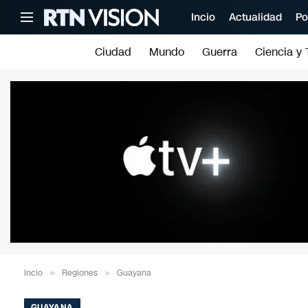
Incio
Actualidad
Po
Ciudad
Mundo
Guerra
Ciencia y 
Incio
»
Regiones
»
Guayana
GUAYANA