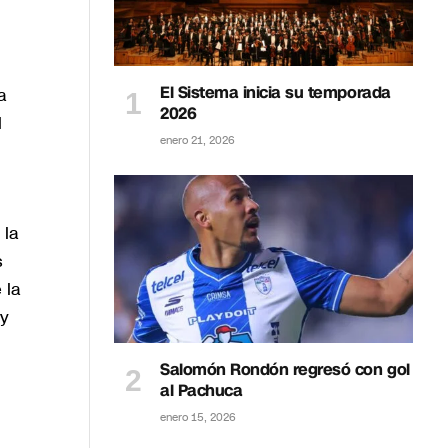
El Sistema inicia su temporada
a
2026
l
enero 21, 2026
 la
s
 la
 y
Salomón Rondón regresó con gol
al Pachuca
enero 15, 2026