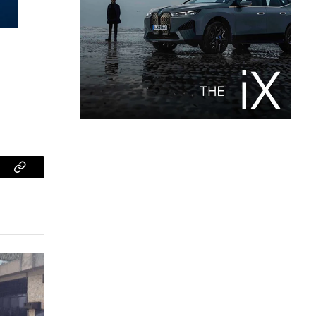
sApp
Copiar
enlace