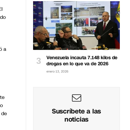
El
ndo
ó a
Venezuela incauta 7.148 kilos de
drogas en lo que va de 2026
enero 13, 2026
te
no
Suscríbete a las
 de
noticias