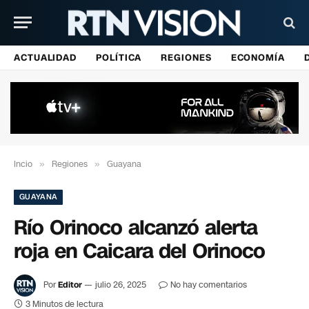
ACTUALIDAD
POLÍTICA
REGIONES
ECONOMÍA
Incio
»
Regiones
»
Guayana
GUAYANA
Río Orinoco alcanzó alerta
roja en Caicara del Orinoco
Por
Editor
julio 26, 2025
No hay comentarios
3 Minutos de lectura