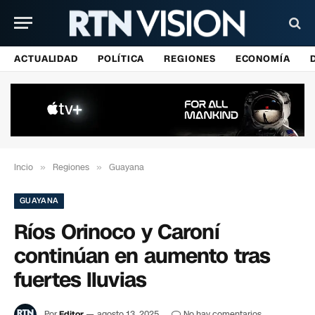
ACTUALIDAD
POLÍTICA
REGIONES
ECONOMÍA
Incio
»
Regiones
»
Guayana
GUAYANA
Ríos Orinoco y Caroní
continúan en aumento tras
fuertes lluvias
Por
Editor
agosto 13, 2025
No hay comentarios