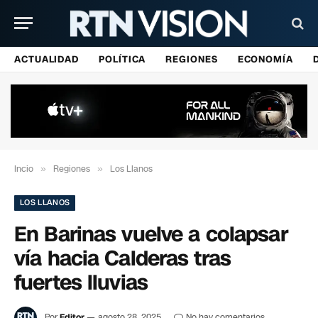
ACTUALIDAD
POLÍTICA
REGIONES
ECONOMÍA
Incio
»
Regiones
»
Los Llanos
LOS LLANOS
En Barinas vuelve a colapsar
vía hacia Calderas tras
fuertes lluvias
Por
Editor
agosto 28, 2025
No hay comentarios