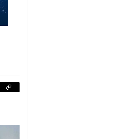
sApp
Copiar
enlace