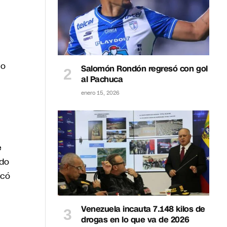
co
Salomón Rondón regresó con gol
al Pachuca
enero 15, 2026
e
ndo
acó
Venezuela incauta 7.148 kilos de
drogas en lo que va de 2026