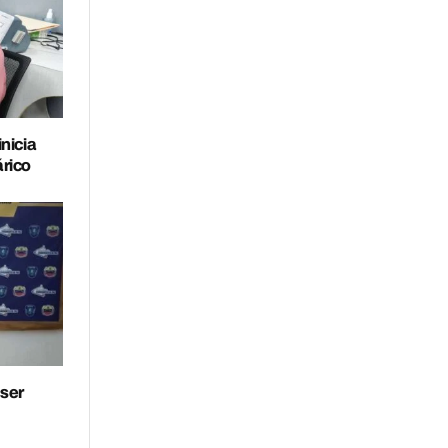
nicia
rico
 ser