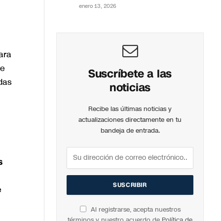
enero 13, 2026
ara
te
Suscríbete a las
das
noticias
Recibe las últimas noticias y
actualizaciones directamente en tu
bandeja de entrada.
s
e
Al registrarse, acepta nuestros
términos y nuestro acuerdo de
Política de