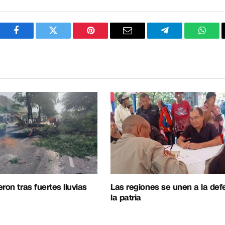
Facebook
Twitter
Pinterest
Correo
Telegram
What
electrónico
ron tras fuertes lluvias
Las regiones se unen a la de
la patria