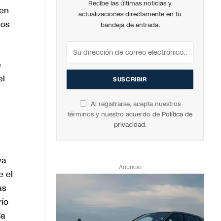
Recibe las últimas noticias y
 en
actualizaciones directamente en tu
los
bandeja de entrada.
e
el
Al registrarse, acepta nuestros
términos y nuestro acuerdo de
Política de
privacidad
.
va
Anuncio
e el
as
río
da