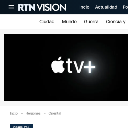
Incio
Actualidad
Po
Ciudad
Mundo
Guerra
Ciencia y 
Incio
»
Regiones
»
Oriental
ORIENTAL