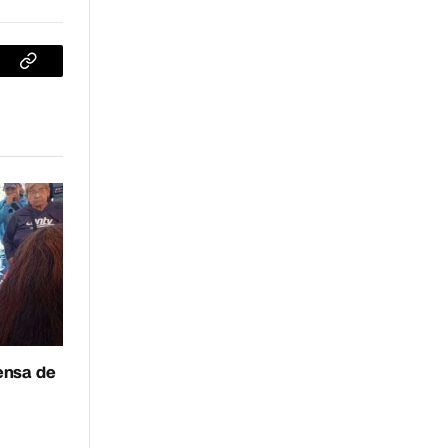
sApp
Copiar
enlace
fensa de