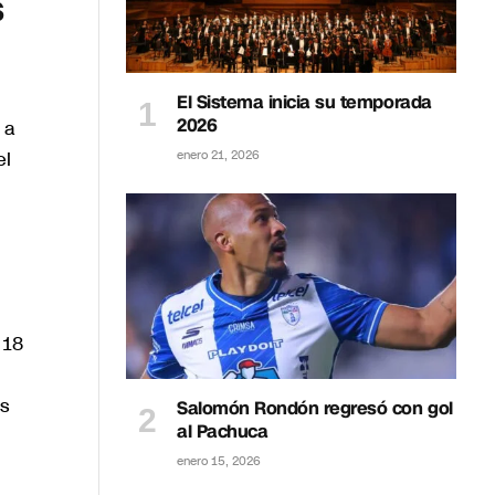
s
El Sistema inicia su temporada
2026
 a
el
enero 21, 2026
 18
es
Salomón Rondón regresó con gol
al Pachuca
enero 15, 2026