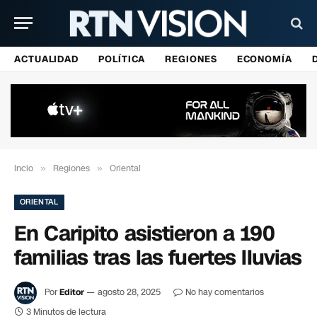
ACTUALIDAD
POLÍTICA
REGIONES
ECONOMÍA
Incio
»
Regiones
»
Oriental
ORIENTAL
En Caripito asistieron a 190
familias tras las fuertes lluvias
Por
Editor
agosto 28, 2025
No hay comentarios
3 Minutos de lectura