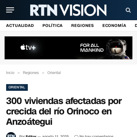
ACTUALIDAD
POLÍTICA
REGIONES
ECONOMÍA
Incio
»
Regiones
»
Oriental
ORIENTAL
300 viviendas afectadas por
crecida del río Orinoco en
Anzoátegui
Por
Editor
agosto 11, 2025
No hay comentarios