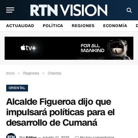
ACTUALIDAD
POLÍTICA
REGIONES
ECONOMÍA
Incio
»
Regiones
»
Oriental
ORIENTAL
Alcalde Figueroa dijo que
impulsará políticas para el
desarrollo de Cumaná
Por
Editor
agosto 11, 2025
No hay comentarios