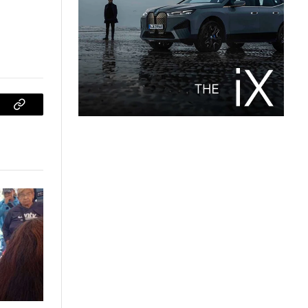
sApp
Copiar
enlace