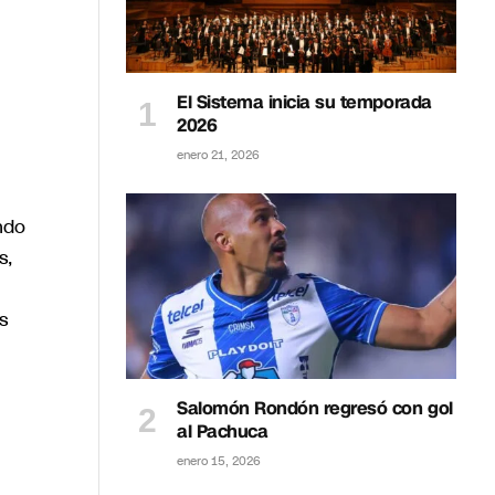
El Sistema inicia su temporada
2026
enero 21, 2026
ndo
s,
s
Salomón Rondón regresó con gol
al Pachuca
enero 15, 2026