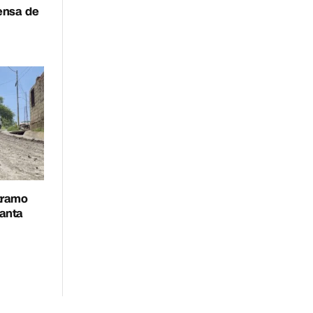
fensa de
 tramo
uanta