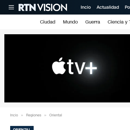
Incio
Actualidad
Po
Ciudad
Mundo
Guerra
Ciencia y 
Incio
»
Regiones
»
Oriental
ORIENTAL