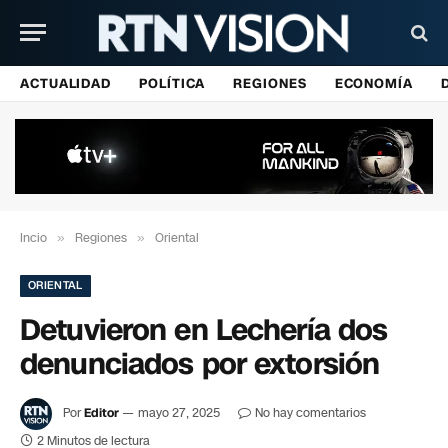
ACTUALIDAD
POLÍTICA
REGIONES
ECONOMÍA
Incio
»
Regiones
»
Oriental
ORIENTAL
Detuvieron en Lechería dos
denunciados por extorsión
Por
Editor
mayo 27, 2025
No hay comentarios
2 Minutos de lectura