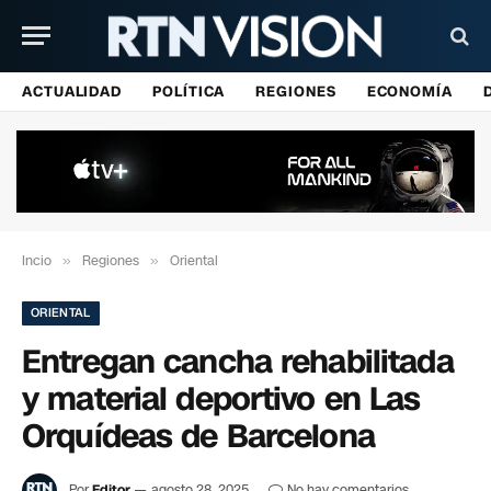
ACTUALIDAD
POLÍTICA
REGIONES
ECONOMÍA
Incio
»
Regiones
»
Oriental
ORIENTAL
Entregan cancha rehabilitada
y material deportivo en Las
Orquídeas de Barcelona
Por
Editor
agosto 28, 2025
No hay comentarios