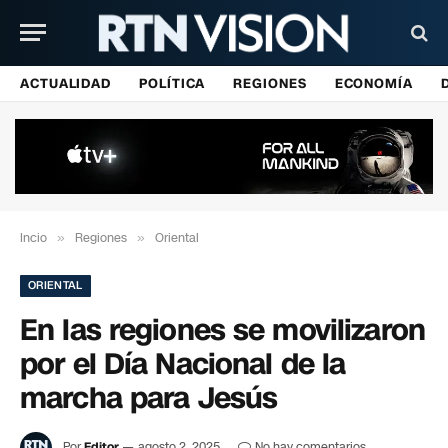
ACTUALIDAD
POLÍTICA
REGIONES
ECONOMÍA
Incio
»
Regiones
»
Oriental
ORIENTAL
En las regiones se movilizaron
por el Día Nacional de la
marcha para Jesús
Por
Editor
agosto 2, 2025
No hay comentarios