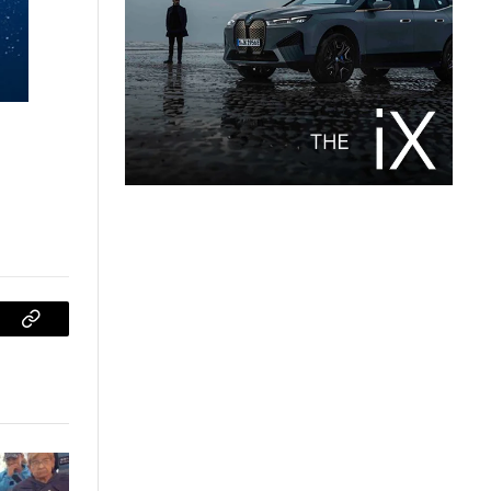
sApp
Copiar
enlace