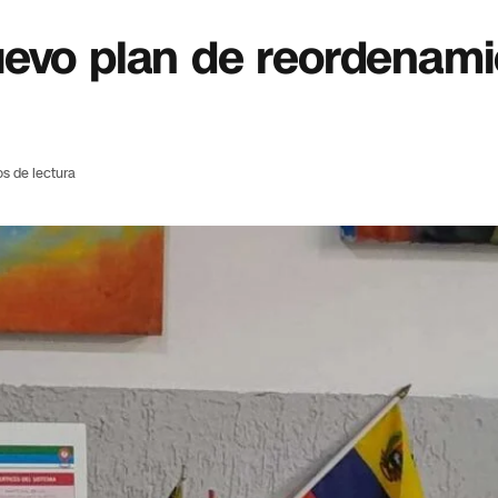
uevo plan de reordenami
os de lectura