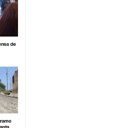
fensa de
 tramo
uanta