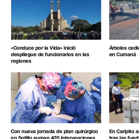
«Conduce por la Vida» inició
Árboles cedie
despliegue de funcionarios en las
en Cumaná
regiones
Con nueva jornada de plan quirúrgico
En Caripito a
en Sotillo suman 420 intervenciones
tras las fuert