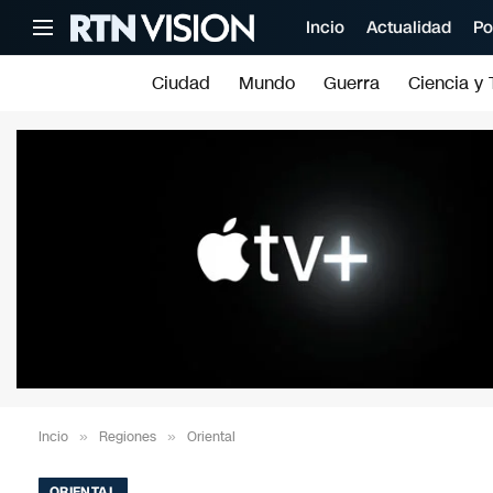
Incio
Actualidad
Po
Ciudad
Mundo
Guerra
Ciencia y 
Incio
»
Regiones
»
Oriental
ORIENTAL