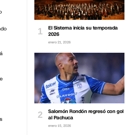
o
El Sistema inicia su temporada
ndo
2026
enero 21, 2026
rá
te
Salomón Rondón regresó con gol
al Pachuca
s
enero 15, 2026