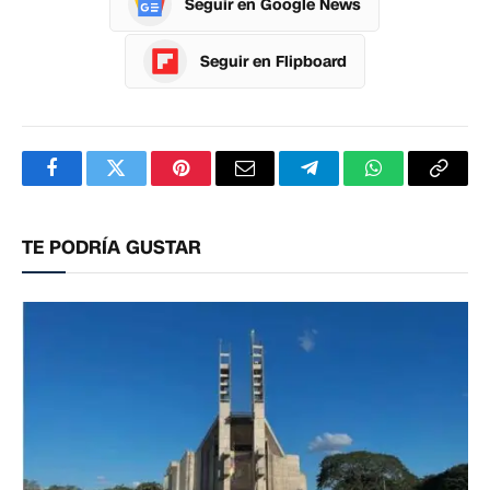
Seguir en Google News
Seguir en Flipboard
Facebook
Twitter
Pinterest
Correo
Telegram
WhatsApp
Copia
electrónico
enlac
TE PODRÍA GUSTAR