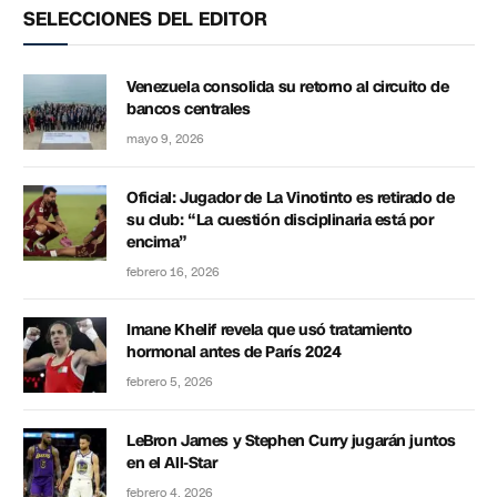
SELECCIONES DEL EDITOR
Venezuela consolida su retorno al circuito de
bancos centrales
mayo 9, 2026
Oficial: Jugador de La Vinotinto es retirado de
su club: “La cuestión disciplinaria está por
encima”
febrero 16, 2026
Imane Khelif revela que usó tratamiento
hormonal antes de París 2024
febrero 5, 2026
LeBron James y Stephen Curry jugarán juntos
en el All-Star
febrero 4, 2026