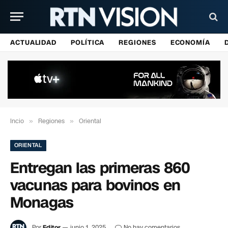
ACTUALIDAD
POLÍTICA
REGIONES
ECONOMÍA
Incio
»
Regiones
»
Oriental
ORIENTAL
Entregan las primeras 860
vacunas para bovinos en
Monagas
Por
Editor
junio 1, 2025
No hay comentarios