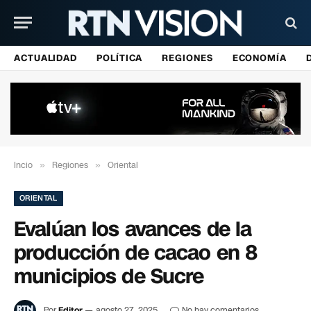
ACTUALIDAD
POLÍTICA
REGIONES
ECONOMÍA
Incio
»
Regiones
»
Oriental
ORIENTAL
Evalúan los avances de la
producción de cacao en 8
municipios de Sucre
Por
Editor
agosto 27, 2025
No hay comentarios