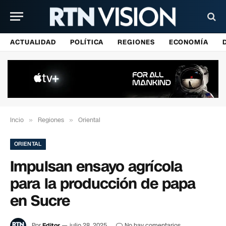
ACTUALIDAD
POLÍTICA
REGIONES
ECONOMÍA
Incio
»
Regiones
»
Oriental
ORIENTAL
Impulsan ensayo agrícola
para la producción de papa
en Sucre
Por
Editor
julio 28, 2025
No hay comentarios