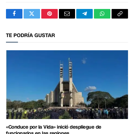
Facebook
Twitter
Pinterest
Correo
Telegram
WhatsApp
Copia
electrónico
enlac
TE PODRÍA GUSTAR
«Conduce por la Vida» inició despliegue de
funcionarios en las regiones