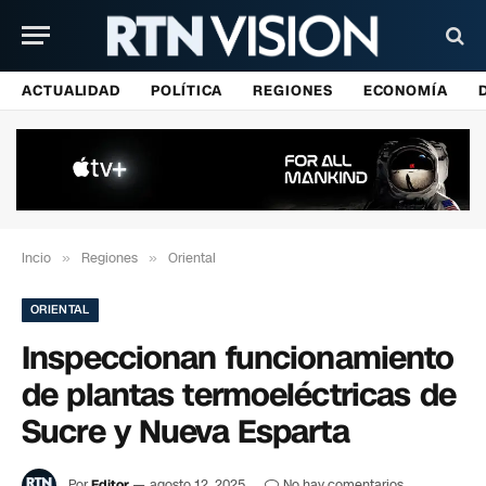
ACTUALIDAD
POLÍTICA
REGIONES
ECONOMÍA
Incio
»
Regiones
»
Oriental
ORIENTAL
Inspeccionan funcionamiento
de plantas termoeléctricas de
Sucre y Nueva Esparta
Por
Editor
agosto 12, 2025
No hay comentarios