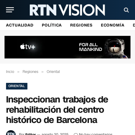
ACTUALIDAD
POLÍTICA
REGIONES
ECONOMÍA
Incio
»
Regiones
»
Oriental
ORIENTAL
Inspeccionan trabajos de
rehabilitación del centro
histórico de Barcelona
Por
Editor
agosto 20, 2025
No hay comentarios