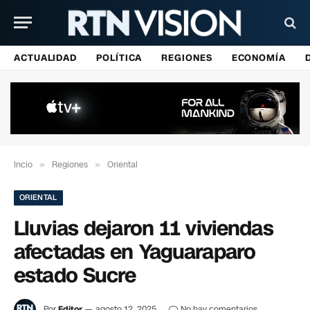
ACTUALIDAD
POLÍTICA
REGIONES
ECONOMÍA
Incio
»
Regiones
»
Oriental
ORIENTAL
Lluvias dejaron 11 viviendas
afectadas en Yaguaraparo
estado Sucre
Por
Editor
agosto 12, 2025
No hay comentarios