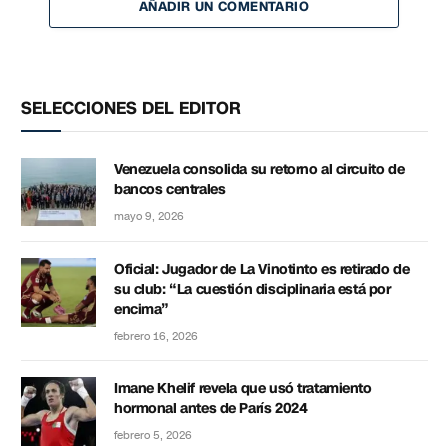
AÑADIR UN COMENTARIO
SELECCIONES DEL EDITOR
Venezuela consolida su retorno al circuito de
bancos centrales
mayo 9, 2026
Oficial: Jugador de La Vinotinto es retirado de
su club: “La cuestión disciplinaria está por
encima”
febrero 16, 2026
Imane Khelif revela que usó tratamiento
hormonal antes de París 2024
febrero 5, 2026