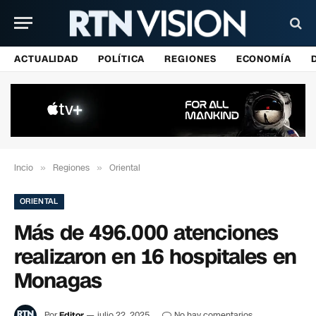
ACTUALIDAD
POLÍTICA
REGIONES
ECONOMÍA
Incio
»
Regiones
»
Oriental
ORIENTAL
Más de 496.000 atenciones
realizaron en 16 hospitales en
Monagas
Por
Editor
julio 22, 2025
No hay comentarios