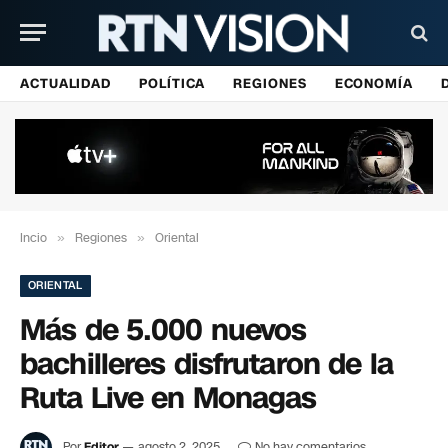
ACTUALIDAD
POLÍTICA
REGIONES
ECONOMÍA
Incio
»
Regiones
»
Oriental
ORIENTAL
Más de 5.000 nuevos
bachilleres disfrutaron de la
Ruta Live en Monagas
Por
Editor
agosto 2, 2025
No hay comentarios