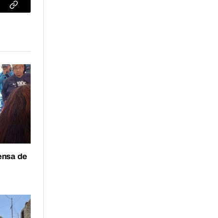
sApp
Copiar
enlace
fensa de