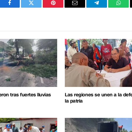
Facebook
Twitter
Pinterest
Correo
Telegram
What
electrónico
ron tras fuertes lluvias
Las regiones se unen a la de
la patria