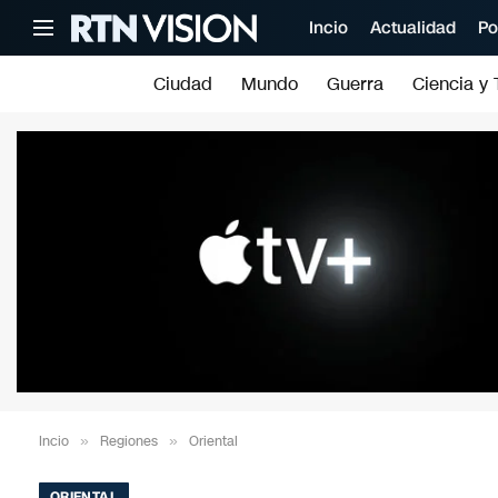
Incio
Actualidad
Po
Ciudad
Mundo
Guerra
Ciencia y 
Incio
»
Regiones
»
Oriental
ORIENTAL