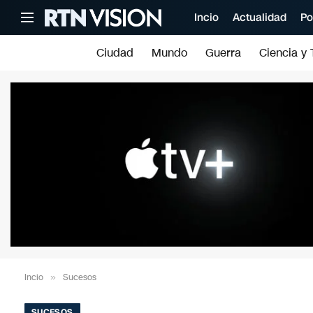
Incio
Actualidad
Po
Ciudad
Mundo
Guerra
Ciencia y 
Incio
»
Sucesos
SUCESOS