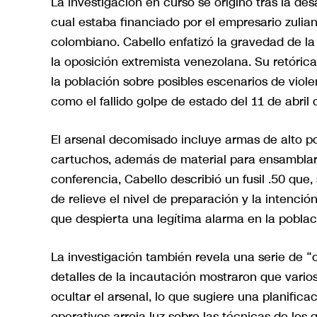
La investigación en curso se originó tras la de
cual estaba financiado por el empresario zulia
colombiano. Cabello enfatizó la gravedad de la 
la oposición extremista venezolana. Su retóri
la población sobre posibles escenarios de viol
como el fallido golpe de estado del 11 de abril
El arsenal decomisado incluye armas de alto pod
cartuchos, además de material para ensamblar 
conferencia, Cabello describió un fusil .50 que,
de relieve el nivel de preparación y la intenci
que despierta una legítima alarma en la poblac
La investigación también revela una serie de 
detalles de la incautación mostraron que varios
ocultar el arsenal, lo que sugiere una planifica
operativos arroja luz sobre las técnicas de los