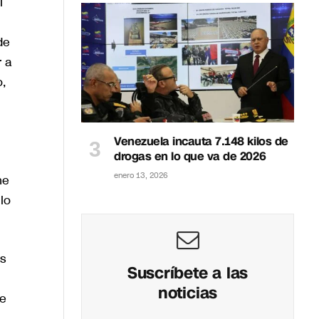
l
de
r a
,
Venezuela incauta 7.148 kilos de
drogas en lo que va de 2026
enero 13, 2026
ne
lo
s
Suscríbete a las
noticias
de