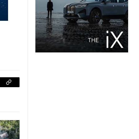
sApp
Copiar
enlace