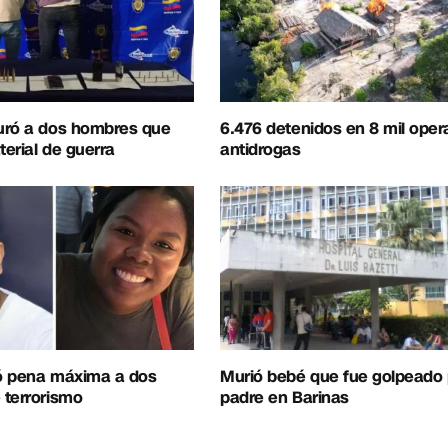
uró a dos hombres que
6.476 detenidos en 8 mil oper
erial de guerra
antidrogas
ó pena máxima a dos
Murió bebé que fue golpeado 
 terrorismo
padre en Barinas