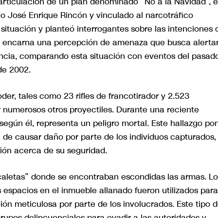
sarticulación de un plan denominado “No a la Navidad”, e
no José Enrique Rincón y vinculado al narcotráfico
situación y planteó interrogantes sobre las intenciones 
ca encarna una percepción de amenaza que busca alerta
encia, comparando esta situación con eventos del pasado
 de 2002.
er, tales como 23 rifles de francotirador y 2.523
numerosos otros proyectiles. Durante una reciente
 según él, representa un peligro mortal. Este hallazgo po
ón de causar daño por parte de los individuos capturados, 
ión acerca de su seguridad.
“caletas” donde se encontraban escondidas las armas. Lo
 espacios en el inmueble allanado fueron utilizados para
ción meticulosa por parte de los involucrados. Este tipo 
 grupos delincuenciales para evadir a las autoridades y