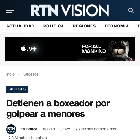
ACTUALIDAD
POLÍTICA
REGIONES
ECONOMÍA
Incio
»
Sucesos
SUCESOS
Detienen a boxeador por
golpear a menores
Por
Editor
agosto 11, 2025
No hay comentarios
3 Minutos de lectura