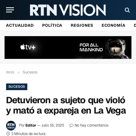
ACTUALIDAD
POLÍTICA
REGIONES
ECONOMÍA
Incio
»
Sucesos
SUCESOS
Detuvieron a sujeto que violó
y mató a expareja en La Vega
Por
Editor
julio 16, 2025
No hay comentarios
3 Minutos de lectura