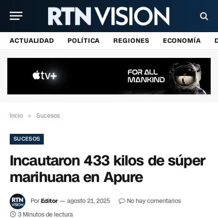
ACTUALIDAD
POLÍTICA
REGIONES
ECONOMÍA
Incio
»
Sucesos
SUCESOS
Incautaron 433 kilos de súper
marihuana en Apure
Por
Editor
agosto 21, 2025
No hay comentarios
3 Minutos de lectura