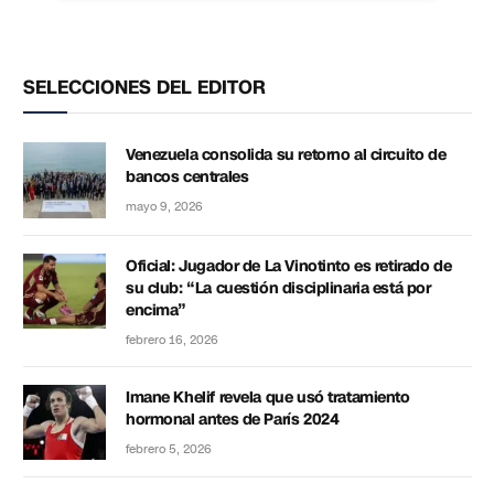
SELECCIONES DEL EDITOR
Venezuela consolida su retorno al circuito de
bancos centrales
mayo 9, 2026
Oficial: Jugador de La Vinotinto es retirado de
su club: “La cuestión disciplinaria está por
encima”
febrero 16, 2026
Imane Khelif revela que usó tratamiento
hormonal antes de París 2024
febrero 5, 2026