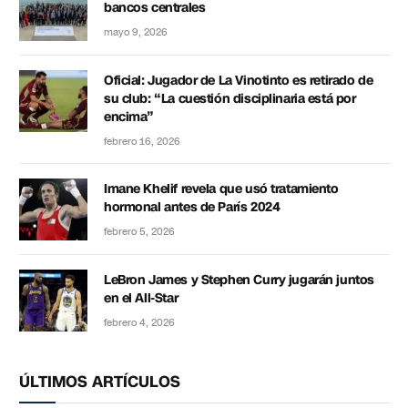
bancos centrales
mayo 9, 2026
Oficial: Jugador de La Vinotinto es retirado de
su club: “La cuestión disciplinaria está por
encima”
febrero 16, 2026
Imane Khelif revela que usó tratamiento
hormonal antes de París 2024
febrero 5, 2026
LeBron James y Stephen Curry jugarán juntos
en el All-Star
febrero 4, 2026
ÚLTIMOS ARTÍCULOS