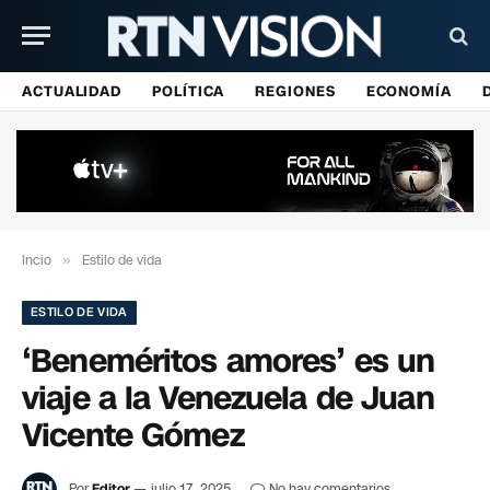
ACTUALIDAD
POLÍTICA
REGIONES
ECONOMÍA
Incio
»
Estilo de vida
ESTILO DE VIDA
‘Beneméritos amores’ es un
viaje a la Venezuela de Juan
Vicente Gómez
Por
Editor
julio 17, 2025
No hay comentarios