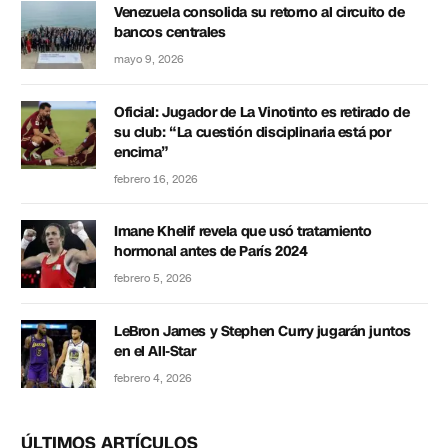
Venezuela consolida su retorno al circuito de
bancos centrales
mayo 9, 2026
Oficial: Jugador de La Vinotinto es retirado de
su club: “La cuestión disciplinaria está por
encima”
febrero 16, 2026
Imane Khelif revela que usó tratamiento
hormonal antes de París 2024
febrero 5, 2026
LeBron James y Stephen Curry jugarán juntos
en el All-Star
febrero 4, 2026
ÚLTIMOS ARTÍCULOS