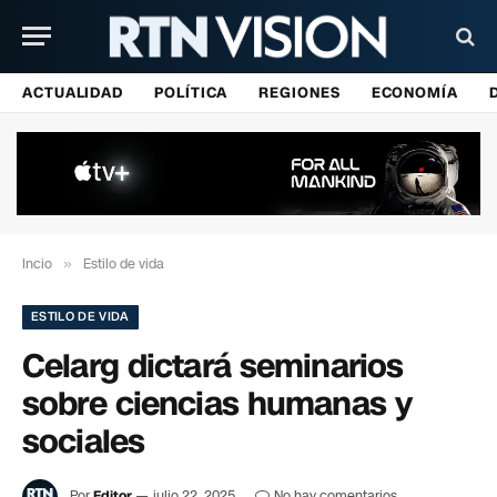
ACTUALIDAD
POLÍTICA
REGIONES
ECONOMÍA
Incio
»
Estilo de vida
ESTILO DE VIDA
Celarg dictará seminarios
sobre ciencias humanas y
sociales
Por
Editor
julio 22, 2025
No hay comentarios