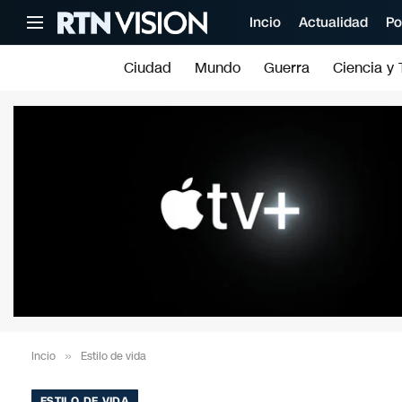
Incio
Actualidad
Po
Ciudad
Mundo
Guerra
Ciencia y 
Incio
»
Estilo de vida
ESTILO DE VIDA