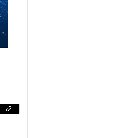
sApp
Copiar
enlace