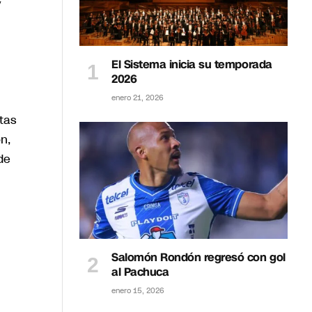
y
El Sistema inicia su temporada
2026
enero 21, 2026
tas
n,
de
Salomón Rondón regresó con gol
al Pachuca
enero 15, 2026