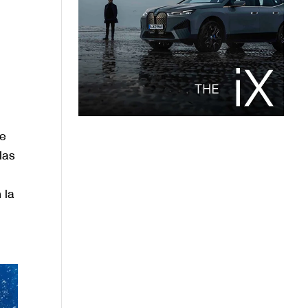
de
las
 la