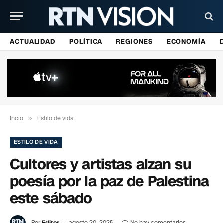
ACTUALIDAD
POLÍTICA
REGIONES
ECONOMÍA
Incio
»
Estilo de vida
ESTILO DE VIDA
Cultores y artistas alzan su
poesía por la paz de Palestina
este sábado
Por
Editor
agosto 20, 2025
No hay comentarios