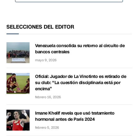
SELECCIONES DEL EDITOR
Venezuela consolida su retorno al circuito de
bancos centrales
mayo 9, 2026
Oficial: Jugador de La Vinotinto es retirado de
su club: “La cuestión disciplinaria está por
encima”
febrero 16, 2026
Imane Khelif revela que usó tratamiento
hormonal antes de París 2024
febrero 5, 2026