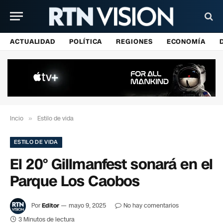
ACTUALIDAD
POLÍTICA
REGIONES
ECONOMÍA
Incio
»
Estilo de vida
ESTILO DE VIDA
El 20° Gillmanfest sonará en el
Parque Los Caobos
Por
Editor
mayo 9, 2025
No hay comentarios
3 Minutos de lectura