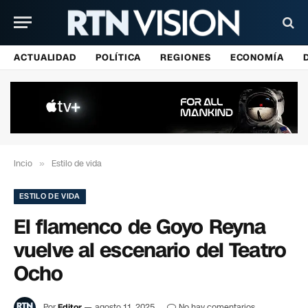
ACTUALIDAD
POLÍTICA
REGIONES
ECONOMÍA
Incio
»
Estilo de vida
ESTILO DE VIDA
El flamenco de Goyo Reyna
vuelve al escenario del Teatro
Ocho
Por
Editor
agosto 11, 2025
No hay comentarios