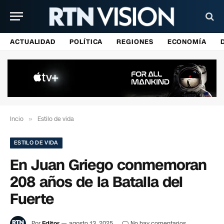
ACTUALIDAD
POLÍTICA
REGIONES
ECONOMÍA
Incio
»
Estilo de vida
ESTILO DE VIDA
En Juan Griego conmemoran
208 años de la Batalla del
Fuerte
Por
Editor
agosto 13, 2025
No hay comentarios