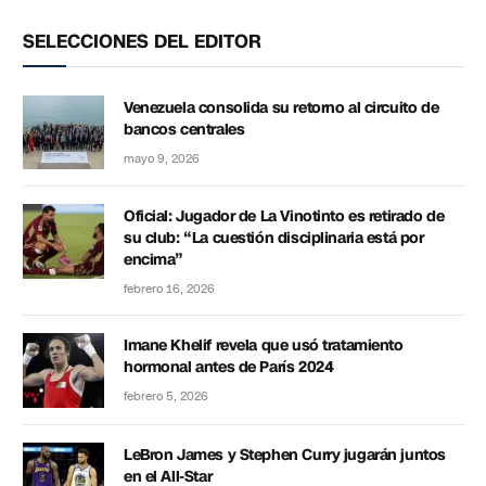
SELECCIONES DEL EDITOR
Venezuela consolida su retorno al circuito de
bancos centrales
mayo 9, 2026
Oficial: Jugador de La Vinotinto es retirado de
su club: “La cuestión disciplinaria está por
encima”
febrero 16, 2026
Imane Khelif revela que usó tratamiento
hormonal antes de París 2024
febrero 5, 2026
LeBron James y Stephen Curry jugarán juntos
en el All-Star