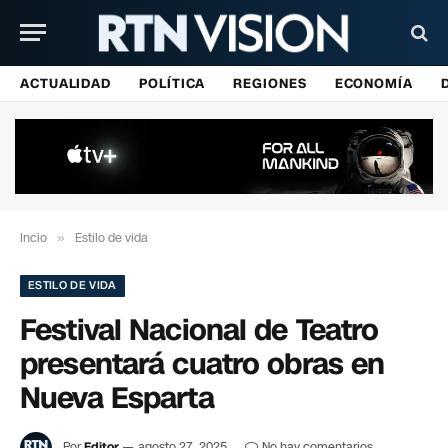
ACTUALIDAD
POLÍTICA
REGIONES
ECONOMÍA
Incio
»
Estilo de vida
ESTILO DE VIDA
Festival Nacional de Teatro
presentará cuatro obras en
Nueva Esparta
Por
Editor
agosto 27, 2025
No hay comentarios