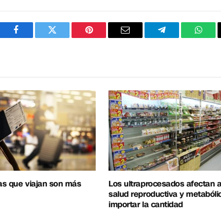
Facebook
Twitter
Pinterest
Correo
Telegram
What
electrónico
as que viajan son más
Los ultraprocesados afectan a
salud reproductiva y metabóli
importar la cantidad