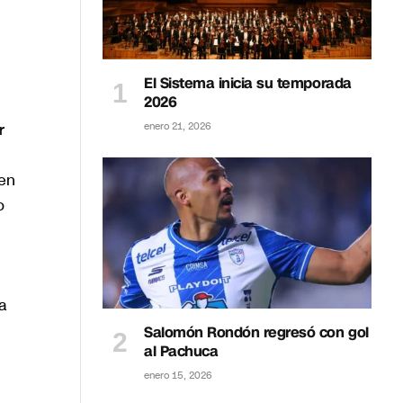
El Sistema inicia su temporada
2026
r
enero 21, 2026
 en
o
a
Salomón Rondón regresó con gol
al Pachuca
enero 15, 2026