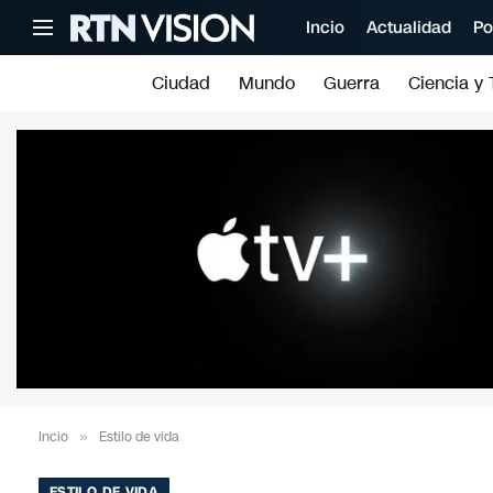
Incio
Actualidad
Po
Ciudad
Mundo
Guerra
Ciencia y 
Incio
»
Estilo de vida
ESTILO DE VIDA