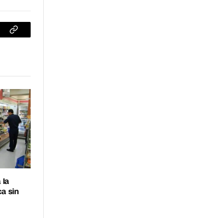
sApp
Copiar
enlace
 la
ca sin