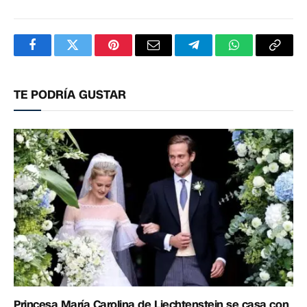
Facebook
Twitter
Pinterest
Correo
Telegram
WhatsApp
Copia
electrónico
enlac
TE PODRÍA GUSTAR
Princesa María Carolina de Liechtenstein se casa con