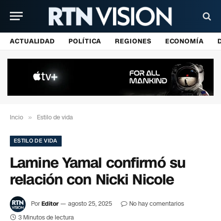
ACTUALIDAD
POLÍTICA
REGIONES
ECONOMÍA
Incio
»
Estilo de vida
ESTILO DE VIDA
Lamine Yamal confirmó su
relación con Nicki Nicole
Por
Editor
agosto 25, 2025
No hay comentarios
3 Minutos de lectura