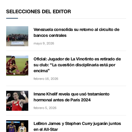
SELECCIONES DEL EDITOR
Venezuela consolida su retorno al circuito de
bancos centrales
mayo 9, 2026
Oficial: Jugador de La Vinotinto es retirado de
su club: “La cuestión disciplinaria está por
encima”
febrero 16, 2026
Imane Khelif revela que usó tratamiento
hormonal antes de París 2024
febrero 5, 2026
LeBron James y Stephen Curry jugarán juntos
en el All-Star