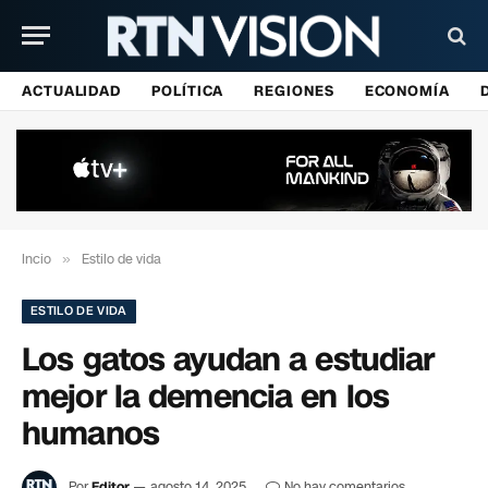
ACTUALIDAD
POLÍTICA
REGIONES
ECONOMÍA
Incio
»
Estilo de vida
ESTILO DE VIDA
Los gatos ayudan a estudiar
mejor la demencia en los
humanos
Por
Editor
agosto 14, 2025
No hay comentarios