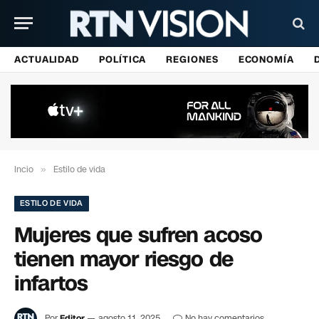
ACTUALIDAD
POLÍTICA
REGIONES
ECONOMÍA
Incio
»
Estilo de vida
ESTILO DE VIDA
Mujeres que sufren acoso
tienen mayor riesgo de
infartos
Por
Editor
agosto 11, 2025
No hay comentarios