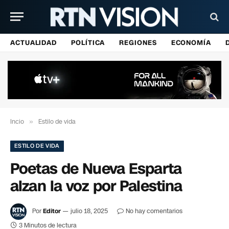
ACTUALIDAD
POLÍTICA
REGIONES
ECONOMÍA
Incio
»
Estilo de vida
ESTILO DE VIDA
Poetas de Nueva Esparta
alzan la voz por Palestina
Por
Editor
julio 18, 2025
No hay comentarios
3 Minutos de lectura