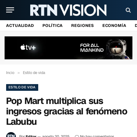
ACTUALIDAD
POLÍTICA
REGIONES
ECONOMÍA
Incio
»
Estilo de vida
ESTILO DE VIDA
Pop Mart multiplica sus
ingresos gracias al fenómeno
Labubu
Por
Editor
agosto 20, 2025
No hay comentarios