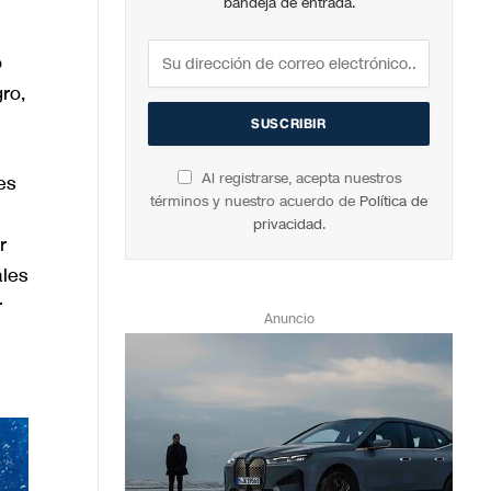
bandeja de entrada.
o
ro,
Al registrarse, acepta nuestros
es
términos y nuestro acuerdo de
Política de
privacidad
.
r
ales
r
Anuncio