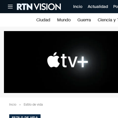
Incio
Actualidad
Po
Ciudad
Mundo
Guerra
Ciencia y 
Incio
»
Estilo de vida
ESTILO DE VIDA