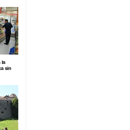
 la
ca sin