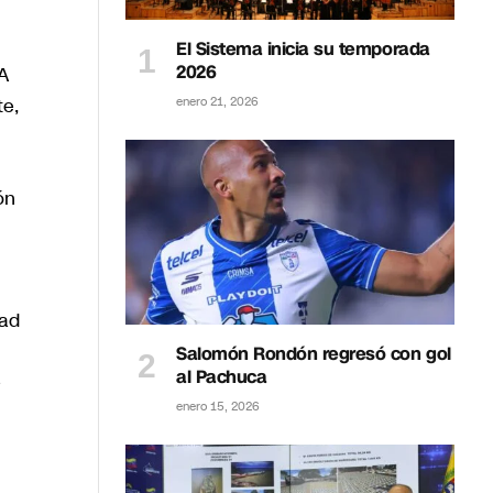
El Sistema inicia su temporada
2026
A
te,
enero 21, 2026
ón
dad
Salomón Rondón regresó con gol
al Pachuca
e
enero 15, 2026