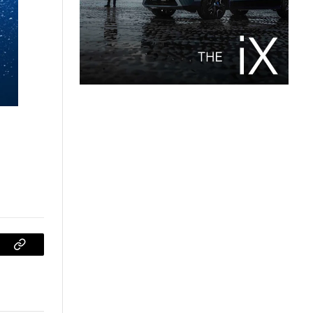
sApp
Copiar
enlace