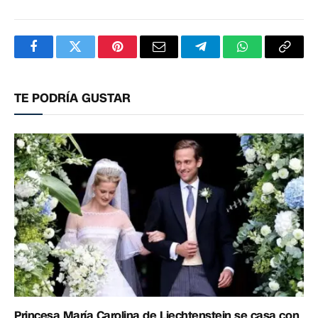
Facebook
Twitter
Pinterest
Correo
Telegram
WhatsApp
Copia
electrónico
enlac
TE PODRÍA GUSTAR
Princesa María Carolina de Liechtenstein se casa con