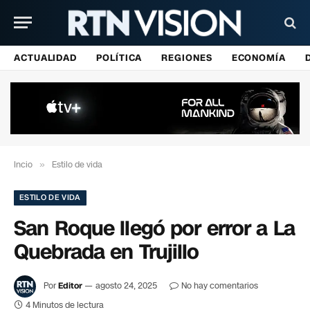
ACTUALIDAD
POLÍTICA
REGIONES
ECONOMÍA
Incio
»
Estilo de vida
ESTILO DE VIDA
San Roque llegó por error a La
Quebrada en Trujillo
Por
Editor
agosto 24, 2025
No hay comentarios
4 Minutos de lectura