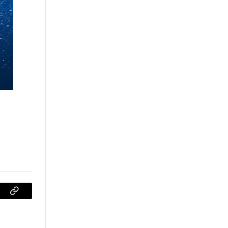
sApp
Copiar
enlace