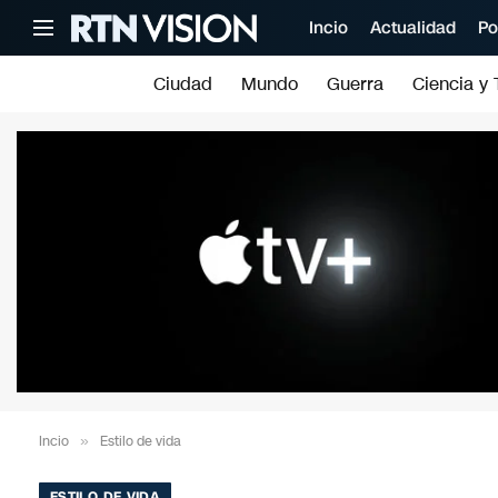
Incio
Actualidad
Po
Ciudad
Mundo
Guerra
Ciencia y 
Incio
»
Estilo de vida
ESTILO DE VIDA